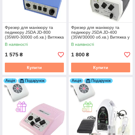
Фрезер для манікюру та
Фрезер для манікюру та
педикюру JSDA JD-800
педикюру JSDA JD-400
(35W/0-30000 об.хв.) Витяжка
(35W/30000 об.хв.) Витяжка у
у подарунок!
подарунок!
В наявності
В наявності
1 575
1 800
₴
₴
Купити
Купити
Акція
Подарунок
Акція
Подарунок