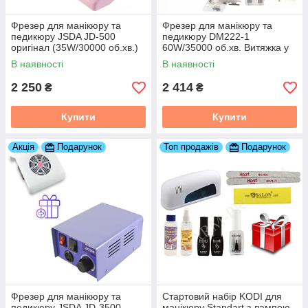
Фрезер для манікюру та
Фрезер для манікюру та
педикюру JSDA JD-500
педикюру DM222-1
оригінал (35W/30000 об.хв.)
60W/35000 об.хв. Витяжка у
Витяжка у подарунок!
подарунок!
В наявності
В наявності
2 250
2 414
₴
₴
Купити
Купити
Акція
Подарунок
Топ продажів
Подарунок
Фрезер для манікюру та
Стартовий набір KODI для
педикюру JSDA JD-3500
манікюру Standart з лампою