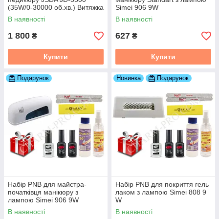
(35W/0-30000 об.хв.) Витяжка
Simei 906 9W
у подарунок!
В наявності
В наявності
1 800
627
₴
₴
Купити
Купити
Подарунок
Новинка
Подарунок
Набір PNB для майстра-
Набір PNB для покриття гель
початківця манікюру з
лаком з лампою Simei 808 9
лампою Simei 906 9W
W
В наявності
В наявності