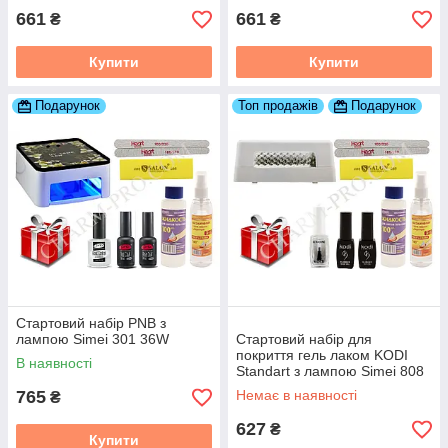
661
661
₴
₴
Купити
Купити
Подарунок
Топ продажів
Подарунок
Стартовий набір PNB з
лампою Simei 301 36W
Стартовий набір для
покриття гель лаком KODI
В наявності
Standart з лампою Simei 808
9 W
765
Немає в наявності
₴
627
₴
Купити