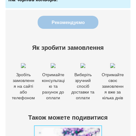
Рекомендуємо
Як зробити замовлення
Зробіть
Отримайте
Виберіть
Отримайте
замовленн
консультаці
зручний
своє
я на сайті
ю та
спосіб
замовленн
або
рахунок до
доставки та
я вже за
телефоном
оплати
оплати
кілька днів
Також можете подивитися