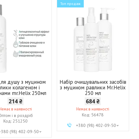
Топ продаж
для душу з муцином
Набір очищувальних засобів
лики колагеном і
з муцином равлики Mr.Helix
нами mr.Helix 250мл
250 мл
214 ₴
684 ₴
Немає в наявності
Немає в наявності
56478
Оптом і в роздріб
251250
+380 (98) 402-09-50
+380 (98) 402-09-50