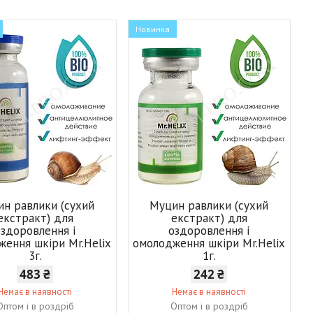
Новинка
н равлики (сухий
Муцин равлики (сухий
екстракт) для
екстракт) для
оздоровлення і
оздоровлення і
ження шкіри Mr.Helix
омолодження шкіри Mr.Helix
3г.
1г.
483 ₴
242 ₴
Немає в наявності
Немає в наявності
Оптом і в роздріб
Оптом і в роздріб