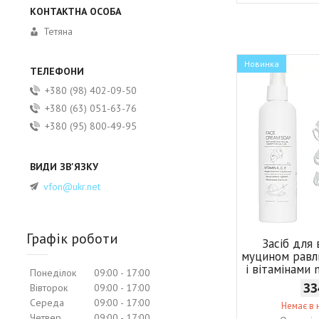
Тетяна
Новинка
+380 (98) 402-09-50
+380 (63) 051-63-76
+380 (95) 800-49-95
vfon@ukr.net
Графік роботи
Засіб для
муцином равл
і вітамінами 
Понеділок
09:00
17:00
33
Вівторок
09:00
17:00
Середа
09:00
17:00
Немає в 
Четвер
09:00
17:00