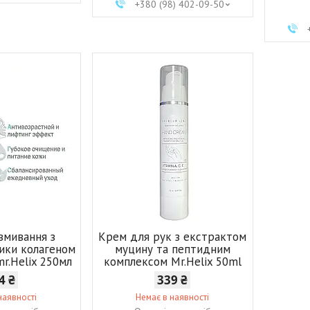
+380 (98) 402-09-50
 вмивання з
Крем для рук з екстрактом
ики колагеном
муцину та пептидним
mr.Helix 250мл
комплексом Mr.Helix 50ml
4 ₴
339 ₴
наявності
Немає в наявності