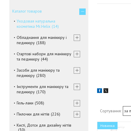
Каталог товаров
Уходовая натуральна
косметика Mr.Helix
14
Обладнання для манікюру і
педикюру
188
Стартові набори для манікюру
та педикюру
44
Засоби для манікюру та
педикюру
280
Інструменти для манікюру та
педикюру
170
Гель-лаки
508
Пилочки для нігтів
226
Кисті, Дотси для дизайну нігтів
Новинка
30