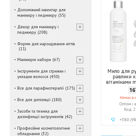
Допоміжний інвентар для
манікюру і педикюру
55
Декор для манікюру і
педикюру
208
Форми для нарощування нігтів
11
Манікюрні набори
67
Мило для р
Інструменти для стрижки і
равлики к
укладки волосся
450
вітамінами m
Все для парафінотерапії
175
16
Немає в 
Все для депіляції
180
Оптом і 
2
Засоби та техніка для
дезінфекції інструментів
42
+380 (9
Професійне косметологічне
обладнання
32