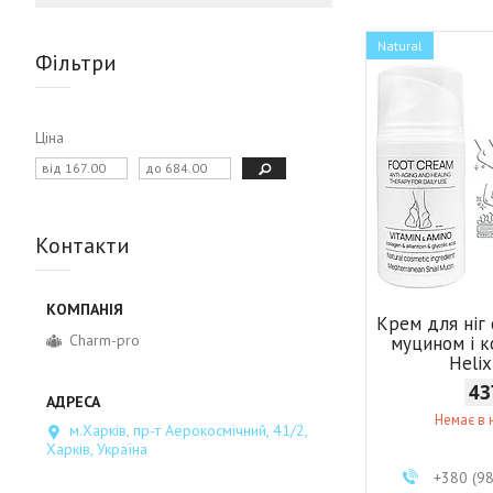
Natural
Фільтри
Ціна
Контакти
Крем для ніг с
Charm-pro
муцином і к
Heli
43
Немає в 
м.Харків, пр-т Аерокосмічний, 41/2,
Харків, Україна
+380 (9