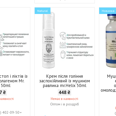
Natural
Новинка
топ і ліктів із
Крем після гоління
Муци
олагеном Mr.
заспокійливий із муцином
x 50ml
равлика mr.Helix 50ml
омолод
7 ₴
448 ₴
наявності
Немає в наявності
Оптом і в роздріб
8) 402-09-50