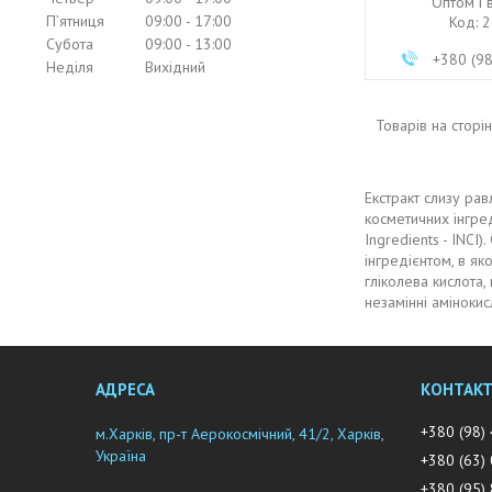
Оптом і 
Пʼятниця
09:00
17:00
2
Субота
09:00
13:00
+380 (9
Неділя
Вихідний
Екстракт слизу ра
косметичних інгред
Ingredients - INCI
інгредієнтом, в яко
гліколева кислота, 
незамінні амінокис
+380 (98)
м.Харків, пр-т Аерокосмічний, 41/2, Харків,
Україна
+380 (63)
+380 (95)