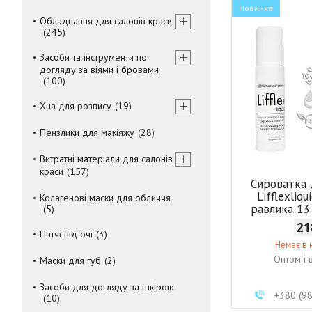
Новинка
Обладнання для салонів краси
245
Засоби та інструменти по
догляду за віями і бровами
100
Хна для розпису
19
Пензлики для макіяжу
28
Витратні матеріали для салонів
краси
157
Сироватка 
Lifflexliq
Колагенові маски для обличчя
равлика 13 
5
21
Патчі під очі
3
Немає в 
Оптом і 
Маски для губ
2
Засоби для догляду за шкірою
+380 (9
10