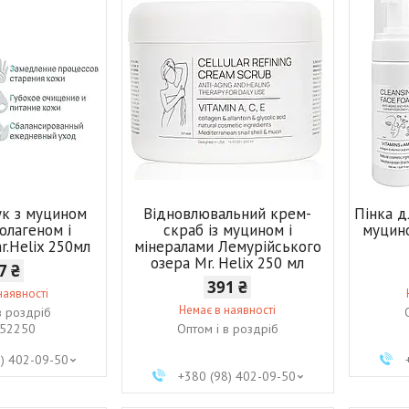
ук з муцином
Відновлювальний крем-
Пінка д
олагеном і
скраб із муцином і
муцино
r.Helix 250мл
мінералами Лемурійського
озера Mr. Helix 250 мл
7 ₴
391 ₴
наявності
Немає в наявності
в роздріб
52250
Оптом і в роздріб
8) 402-09-50
+380 (98) 402-09-50