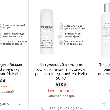
для обличчя
Натуральний крем для
Гель 
uid з муцину
обличчя та шиї з муцином
рав
мл. Mr.Helix
равлика щоденний Mr. Helix
вітамі
50 мл
8 ₴
518 ₴
наявності
Немає в наявності
в роздріб
Оптом і в роздріб
8) 402-09-50
+380 (98) 402-09-50