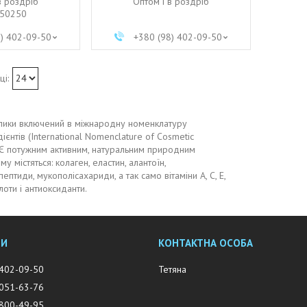
в роздріб
Оптом і в роздріб
50250
8) 402-09-50
+380 (98) 402-09-50
влики включений в міжнародну номенклатуру
ієнтів (International Nomenclature of Cosmetic
). Є потужним активним, натуральним природним
му містяться: колаген, еластин, алантоїн,
пептиди, мукополісахариди, а так само вітаміни А, C, E,
лоти і антиоксиданти.
 402-09-50
Тетяна
 051-63-76
 800-49-95