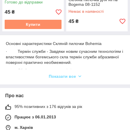
Готово до відправки
Bogema 08-1152
45
Немає в наявності
₴
45
₴
Купити
Основні характеристики Скляній пилочки Bohemia
·
Термін служби - Завдяки новим сучасним технологіям і
властивостями богемського скла термін служби абразивної
поверхні практично необмежений.
·
Дбайливе ставлення до нігтів - визначається
характером та властивостями абразивної поверхні. При
Показати все
використанні деяких типів пилок (особливо металевих і
паперових) після їх обробки нігті починають
розшаровуватися і ламатися.
Про нас
·
Іноді нігті мають схильність шаруватися, це
відбувається після використання невідповідних лаків або при
95% позитивних з 176 відгуків за рік
внутрішньому і зовнішньому вплив навколишнього
середовища. Обробка нігтів скляними пилочками допомагає
Працює з 06.01.2013
уникнути цих небажаних явищ.
м. Харків