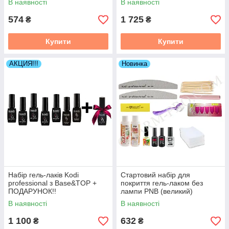
В наявності
В наявності
574
1 725
₴
₴
Купити
Купити
АКЦИЯ!!!
Новинка
Набір гель-лаків Kodi
Стартовий набір для
professional з Base&TOP +
покриття гель-лаком без
ПОДАРУНОК!!
лампи PNB (великий)
В наявності
В наявності
1 100
632
₴
₴