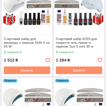
Стартовий набір для
Стартовий набір KODI для
манікюру з лампою SUN Х на
покриття гель лаком із
54 W
лампою Sun 5 mini 30 w
В наявності
В наявності
1 512
1 264
₴
₴
Купити
Купити
Новинка
Новинка