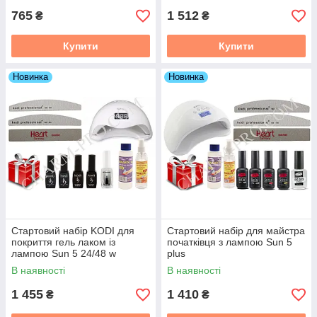
уважне обслуговування і гарантовано якісні вироби. Зробіть
765
1 512
₴
₴
свій вибір вже зараз і почніть якісно обслуговувати клієнтів
свого салону краси.
Купити
Купити
Новинка
Новинка
Стартовий набір KODI для
Стартовий набір для майстра
покриття гель лаком із
початківця з лампою Sun 5
лампою Sun 5 24/48 w
plus
В наявності
В наявності
1 455
1 410
₴
₴