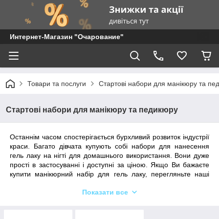
Интернет-Магазин "Очарование"
Товари та послуги
Стартові набори для манікюру та пе
Стартові набори для манікюру та педикюру
Останнім часом спостерігається бурхливий розвиток індустрії
краси. Багато дівчата купують собі набори для нанесення
гель лаку на нігті для домашнього використання. Вони дуже
прості в застосуванні і доступні за ціною. Якщо Ви бажаєте
купити манікюрний набір для гель лаку, перегляньте наші
пропозиції. Завжди в наявності стартові набори, як з лампою,
Показати все
так і без неї.
Якщо ж Ви купуєте обладнання для салону, а не для себе, то
ще важливіше правильно підійти до вибору інструментів.