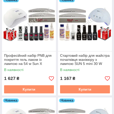
Новинка
Новинка
Професійний набір PNB для
Стартовий набір для майстра
покриття гель лаком із
початківця манікюру з
лампою на 54 w Sun X
лампою SUN 5 mini 30 W
В наявності
В наявності
1 627
1 167
₴
₴
Купити
Купити
Новинка
Новинка