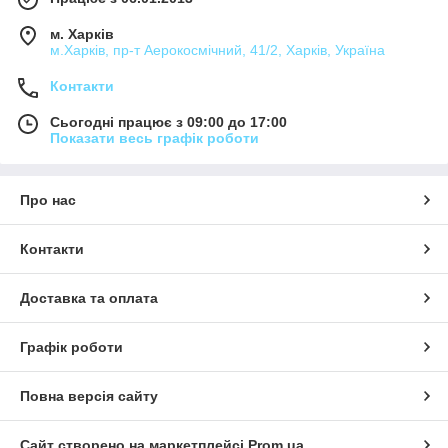
м. Харків
Придбати готовий набір
м.Харків, пр-т Аерокосмічний, 41/2, Харків, Україна
Контакти
Кращий вибір
Сьогодні працює з 09:00 до 17:00
Показати весь графік роботи
Про нас
и з
Контакти
Доставка та оплата
Графік роботи
Набір Standart
Повна версія сайту
Набір з лампою, пиляннями, бафом і комплектом
основних засобів для роботи з гель-лаком. Це
ідеальний варіант для початківця майстра і
Сайт створено на маркетплейсі
Prom.ua