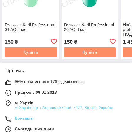
Гель-лак Kodi Professional
Гель лак Kodi Professional
Набі
01 AQ 8 мл.
20 AQ 8 мл.
prof
ПОД
150
150
1 4
₴
₴
Купити
Купити
Про нас
96% позитивних з 176 відгуків за рік
Працює з 06.01.2013
м. Харків
м.Харків, пр-т Аерокосмічний, 41/2, Харків, Україна
Контакти
Сьогодні вихідний