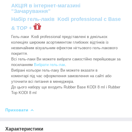
АКЦІЯ в інтернет-магазині
"Зачарування"
Набір гель-лаків Kodi professional с Base
& TOP +
Гель-лаки Kodi professional представлені в декількох
колекціях широким асортиментом глибоких відтінків із
незвичайним візуальним ефектом нігтьового гель-лакового
покриття.
Всі гель-лаки Ви можете вибрати самостійно перейшовши за
посиланням
Вибрати гель-лак
.
Вибрані кольори гель-лаку Ви можете вказати в
коментарі під час оформлення замовлення на сайті або
уточнити всі питання в менеджера.
До цього набору ще входить Rubber Base KODI 8 ml і Rubber
Top KODI 8 ml
Приховати
Характеристики