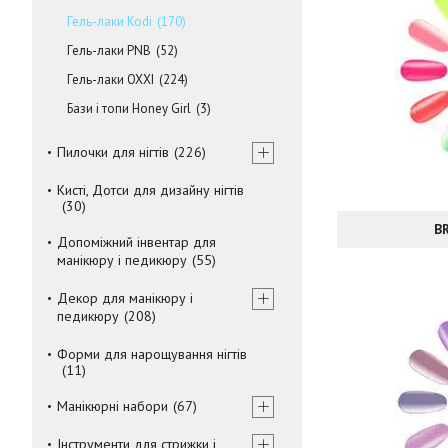
Гель-лаки Kodi
170
Гель-лаки PNB
52
Гель-лаки OXXI
224
Бази і топи Honey Girl
3
Пилочки для нігтів
226
Кисті, Дотси для дизайну нігтів
30
BR
Допоміжний інвентар для
манікюру і педикюру
55
Декор для манікюру і
педикюру
208
Форми для нарощування нігтів
11
Манікюрні набори
67
Інструменти для стрижки і