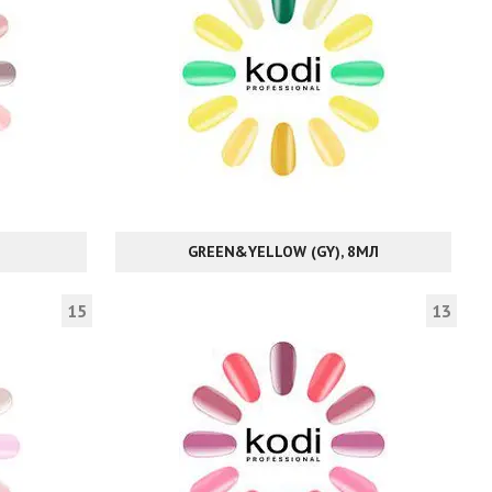
GREEN&YELLOW (GY), 8МЛ
15
13