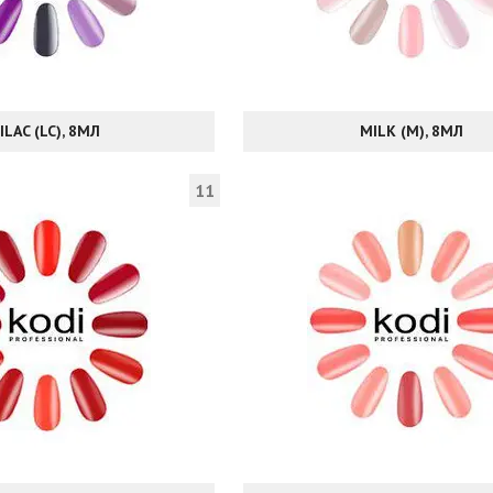
ILAC (LC), 8МЛ
MILK (M), 8МЛ
11