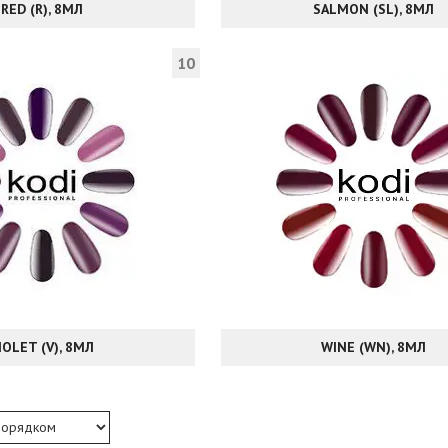
RED (R), 8МЛ
SALMON (SL), 8МЛ
10
IOLET (V), 8МЛ
WINE (WN), 8МЛ