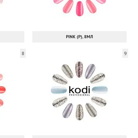
PINK (P), 8МЛ
8
9