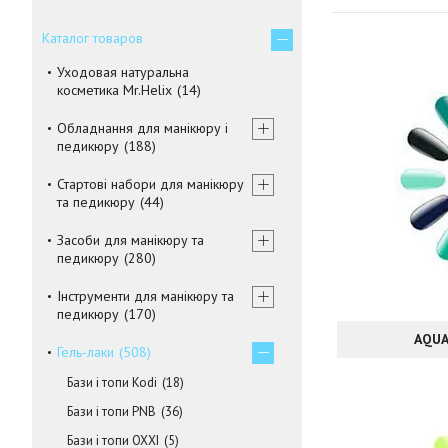
Каталог товаров
Уходовая натуральна
косметика Mr.Helix
14
Обладнання для манікюру і
педикюру
188
Стартові набори для манікюру
та педикюру
44
Засоби для манікюру та
педикюру
280
Інструменти для манікюру та
педикюру
170
AQUA
Гель-лаки
508
Бази і топи Kodi
18
Бази і топи PNB
36
Бази і топи OXXI
5