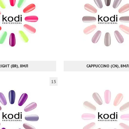
IGHT (BR), 8МЛ
CAPPUCCINO (CN), 8МЛ
15