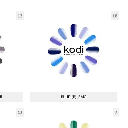
12
18
МЛ
BLUE (B), 8МЛ
12
7