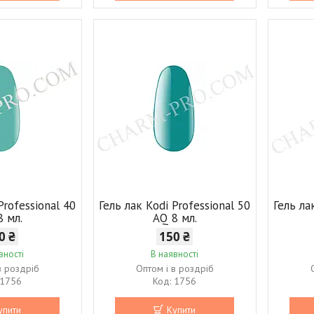
Professional 40
Гель лак Kodi Professional 50
Гель ла
8 мл.
AQ 8 мл.
0 ₴
150 ₴
вності
В наявності
в роздріб
Оптом і в роздріб
1756
1756
упити
Купити