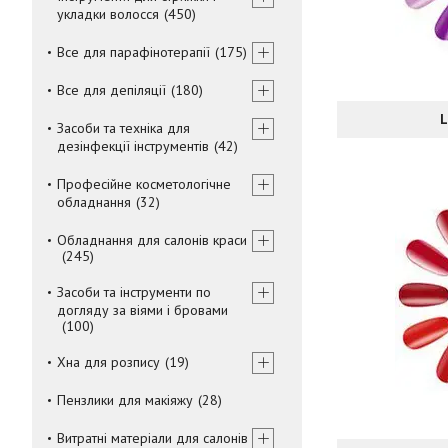
укладки волосся
450
Все для парафінотерапії
175
Все для депіляції
180
L
Засоби та техніка для
дезінфекції інструментів
42
Професійне косметологічне
обладнання
32
Обладнання для салонів краси
245
Засоби та інструменти по
догляду за віями і бровами
100
Хна для розпису
19
Пензлики для макіяжу
28
Витратні матеріали для салонів