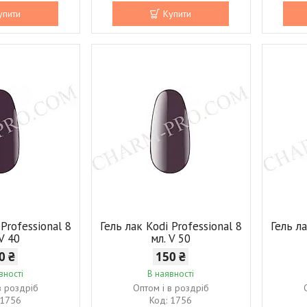
упити
Купити
 Professional 8
Гель лак Kodi Professional 8
Гель ла
 V 40
мл. V 50
0 ₴
150 ₴
вності
В наявності
в роздріб
Оптом і в роздріб
1756
1756