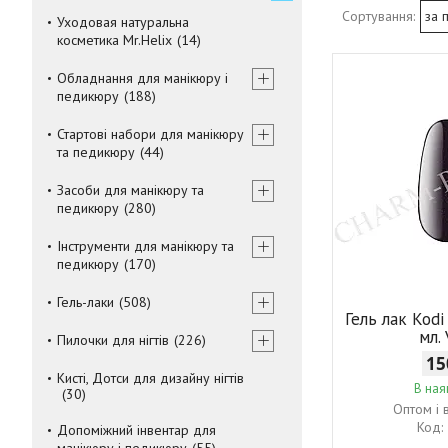
Уходовая натуральна
косметика Mr.Helix
14
Обладнання для манікюру і
педикюру
188
Стартові набори для манікюру
та педикюру
44
Засоби для манікюру та
педикюру
280
Інструменти для манікюру та
педикюру
170
Гель-лаки
508
Гель лак Kodi
мл.
Пилочки для нігтів
226
15
Кисті, Дотси для дизайну нігтів
В ная
30
Оптом і 
Допоміжний інвентар для
манікюру і педикюру
55