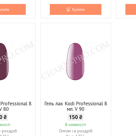
упити
Купити
 Professional 8
Гель лак Kodi Professional 8
 V 80
мл. V 90
0 ₴
150 ₴
вності
В наявності
в роздріб
Оптом і в роздріб