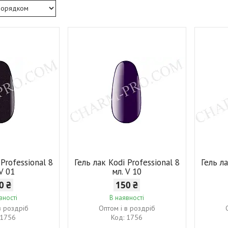
 Professional 8
Гель лак Kodi Professional 8
Гель ла
 V 01
мл. V 10
0 ₴
150 ₴
вності
В наявності
в роздріб
Оптом і в роздріб
1756
1756