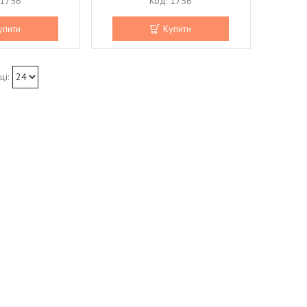
1756
1756
упити
Купити