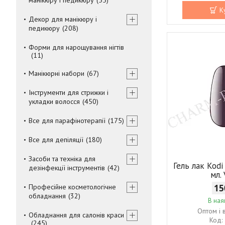
К
Декор для манікюру і
педикюру
208
Форми для нарощування нігтів
11
Манікюрні набори
67
Інструменти для стрижки і
укладки волосся
450
Все для парафінотерапії
175
Все для депіляції
180
Засоби та техніка для
Гель лак Kodi
дезінфекції інструментів
42
мл.
Професійне косметологічне
15
обладнання
32
В ная
Оптом і 
Обладнання для салонів краси
245