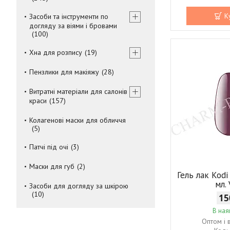
К
Засоби та інструменти по
догляду за віями і бровами
100
Хна для розпису
19
Пензлики для макіяжу
28
Витратні матеріали для салонів
краси
157
Колагенові маски для обличчя
5
Патчі під очі
3
Маски для губ
2
Гель лак Kodi
мл.
Засоби для догляду за шкірою
10
15
В ная
Оптом і 