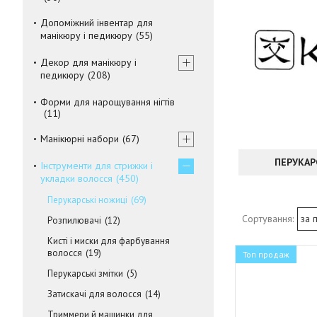
Допоміжний інвентар для
манікюру і педикюру
55
Декор для манікюру і
педикюру
208
Форми для нарощування нігтів
11
Манікюрні набори
67
ПЕРУКАР
Інструменти для стрижки і
укладки волосся
450
Перукарські ножиці
69
Розпилювачі
12
Кисті і миски для фарбування
волосся
19
Топ продаж
Перукарські змітки
5
Затискачі для волосся
14
Триммери й машинки для