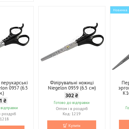
Новинка
і перукарські
Філірувальні ножиці
Пер
lon 0957 (6.5
Niegelon 0959 (6.5 см)
эрго
м.)
K1
302 ₴
1 ₴
Готово до відправки
 відправки
Г
Оптом і в роздріб
в роздріб
1219
1218
Купити