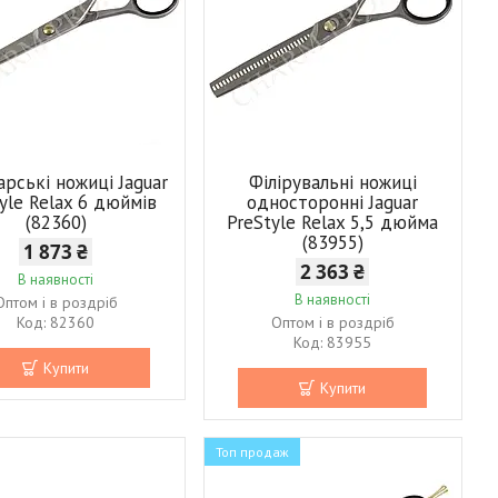
рські ножиці Jaguar
Філірувальні ножиці
yle Relax 6 дюймів
односторонні Jaguar
(82360)
PreStyle Relax 5,5 дюйма
(83955)
1 873 ₴
2 363 ₴
В наявності
В наявності
Оптом і в роздріб
82360
Оптом і в роздріб
83955
Купити
Купити
Топ продаж