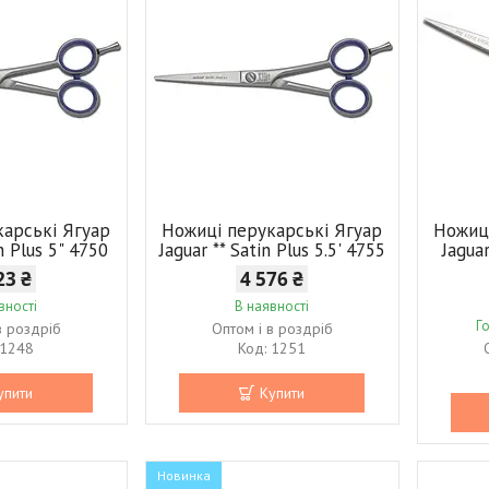
карські Ягуар
Ножиці перукарські Ягуар
Ножиці
in Plus 5" 4750
Jaguar ** Satin Plus 5.5' 4755
Jagua
23 ₴
4 576 ₴
вності
В наявності
Г
в роздріб
Оптом і в роздріб
1248
1251
упити
Купити
Новинка