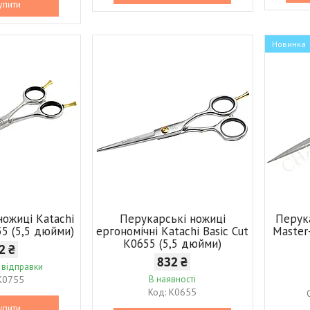
упити
Новинка
ножиці Katachi
Перукарські ножиці
Перук
55 (5,5 дюйми)
ергономічні Katachi Basic Cut
Master
K0655 (5,5 дюйми)
2 ₴
832 ₴
 відправки
K0755
В наявності
K0655
упити