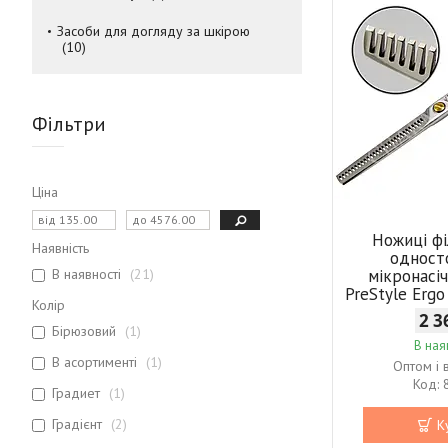
Засоби для догляду за шкірою
10
Фільтри
Ціна
Ножиці фі
Наявність
одност
В наявності
21
мікронасі
PreStyle Ergo
Колір
2 3
Бірюзовий
1
В ная
В асортименті
1
Оптом і 
Градиет
1
Градієнт
2
К