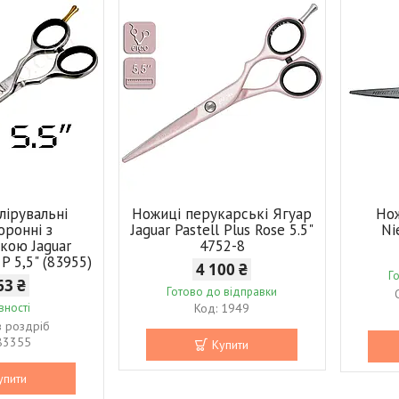
лірувальні
Ножиці перукарські Ягуар
Нож
оронні з
Jaguar Pastell Plus Rose 5.5"
Ni
чкою Jaguar
4752-8
 P 5,5" (83955)
4 100 ₴
Г
63 ₴
Готово до відправки
вності
1949
в роздріб
83355
Купити
упити