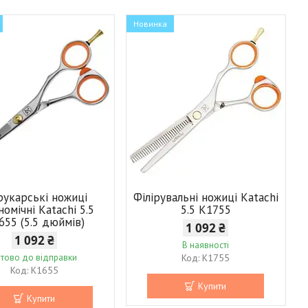
Новинка
укарські ножиці
Філірувальні ножиці Katachi
номічні Katachi 5.5
5.5 K1755
655 (5.5 дюймів)
1 092 ₴
1 092 ₴
В наявності
отово до відправки
K1755
K1655
Купити
Купити