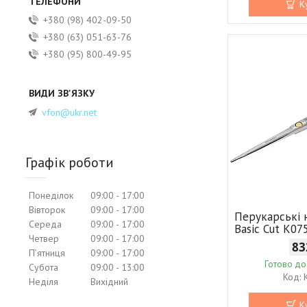
К
+380 (98) 402-09-50
+380 (63) 051-63-76
+380 (95) 800-49-95
vfon@ukr.net
Графік роботи
Понеділок
09:00
17:00
Вівторок
09:00
17:00
Перукарські 
Середа
09:00
17:00
Basic Cut K07
Четвер
09:00
17:00
83
Пʼятниця
09:00
17:00
Готово до
Субота
09:00
13:00
Неділя
Вихідний
К