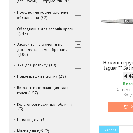
дезінфекції інструментів
42
Професійне косметологічне
обладнання
32
Обладнання для салонів краси
245
Засоби та інструменти по
догляду за віями і бровами
100
Ножиці перу
Хна для розпису
19
Jaguar ** Sat
4 4
Пензлики для макіяжу
28
В ная
Витратні матеріали для салонів
Оптом і 
краси
157
Колагенові маски для обличчя
К
5
Патчі під очі
3
Новинка
Маски для губ
2