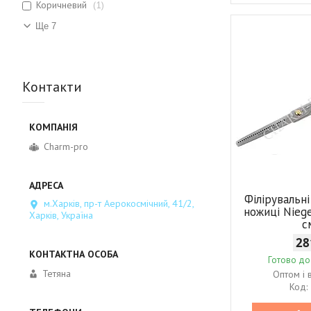
Коричневий
1
Ще 7
Контакти
Charm-pro
Філірувальн
м.Харків, пр-т Аерокосмічний, 41/2,
ножиці Niege
Харків, Україна
с
28
Готово до
Тетяна
Оптом і 