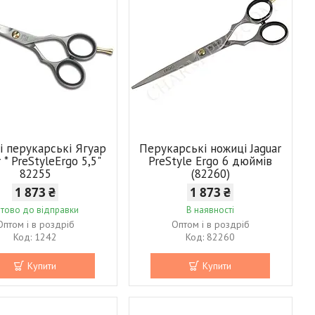
 перукарські Ягуар
Перукарські ножиці Jaguar
r * PreStyleErgo 5,5"
PreStyle Ergo 6 дюймів
82255
(82260)
1 873 ₴
1 873 ₴
отово до відправки
В наявності
Оптом і в роздріб
Оптом і в роздріб
1242
82260
Купити
Купити