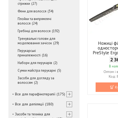
стрижки
27
Фени для волосся
34
Плойки та випрямлячі
волосся
24
Гребінці для волосся
192
Тренувальні голови для
Ножиці фі
моделювання зачісок
29
односторо
Перукарські
PreStyle Erg
приналежності
16
2 3
Набори для перукарів
2
В ная
Сумки майстра перукарні
5
Оптом і 
Засоби для догляду за
волоссям
2
К
Все для парафінотерапії
175
Все для депіляції
180
Засоби та техніка для