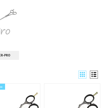
ER-PRO
аж