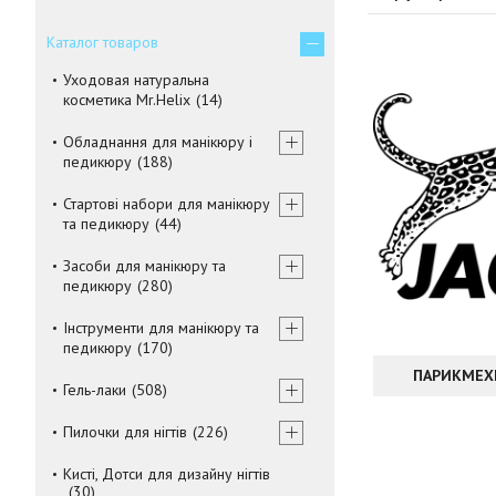
Каталог товаров
Уходовая натуральна
косметика Mr.Helix
14
Обладнання для манікюру і
педикюру
188
Стартові набори для манікюру
та педикюру
44
Засоби для манікюру та
педикюру
280
Інструменти для манікюру та
педикюру
170
ПАРИКМЕХ
Гель-лаки
508
Пилочки для нігтів
226
Кисті, Дотси для дизайну нігтів
30