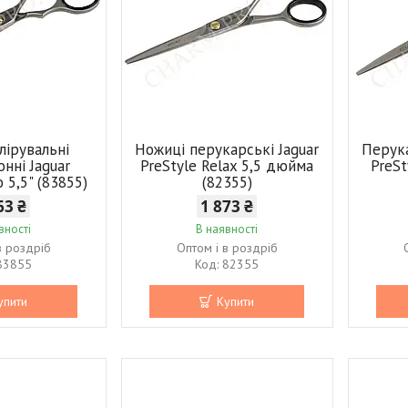
лірувальні
Ножиці перукарські Jaguar
Перука
нні Jaguar
PreStyle Relax 5,5 дюйма
PreSt
o 5,5" (83855)
(82355)
63 ₴
1 873 ₴
вності
В наявності
в роздріб
Оптом і в роздріб
83855
82355
упити
Купити