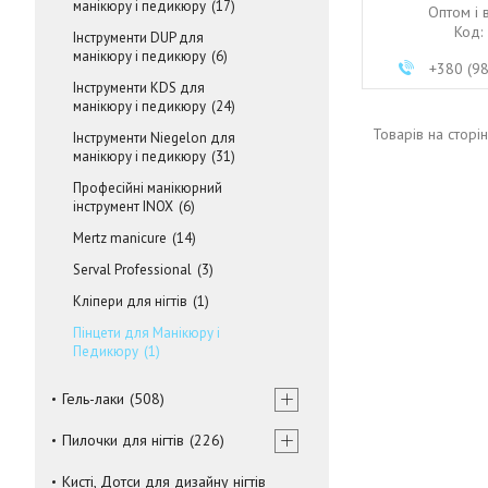
манікюру і педикюру
17
Оптом і 
Інструменти DUP для
манікюру і педикюру
6
+380 (9
Інструменти KDS для
манікюру і педикюру
24
Інструменти Niegelon для
манікюру і педикюру
31
Професійні манікюрний
інструмент INOX
6
Mertz manicure
14
Serval Professional
3
Кліпери для нігтів
1
Пінцети для Манікюру і
Педикюру
1
Гель-лаки
508
Пилочки для нігтів
226
Кисті, Дотси для дизайну нігтів