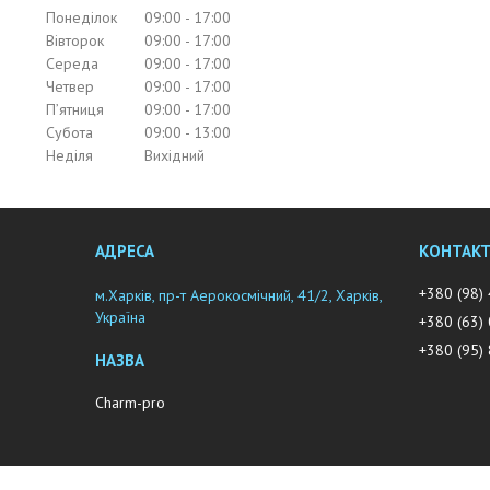
Понеділок
09:00
17:00
Вівторок
09:00
17:00
Середа
09:00
17:00
Четвер
09:00
17:00
Пʼятниця
09:00
17:00
Субота
09:00
13:00
Неділя
Вихідний
+380 (98)
м.Харків, пр-т Аерокосмічний, 41/2, Харків,
Україна
+380 (63)
+380 (95)
Charm-pro