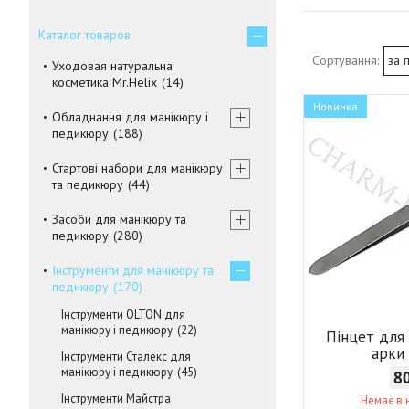
Каталог товаров
Уходовая натуральна
косметика Mr.Helix
14
Новинка
Обладнання для манікюру і
педикюру
188
Стартові набори для манікюру
та педикюру
44
Засоби для манікюру та
педикюру
280
Інструменти для манікюру та
педикюру
170
Інструменти OLTON для
манікюру і педикюру
22
Пінцет для
арки 
Інструменти Сталекс для
манікюру і педикюру
45
8
Інструменти Майстра
Немає в 