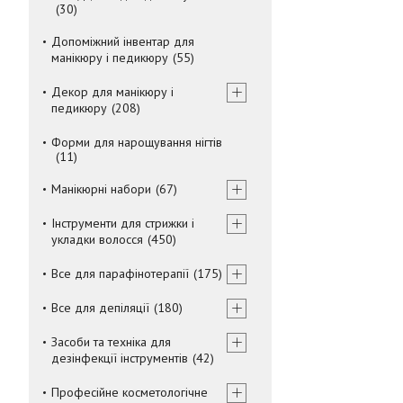
30
Допоміжний інвентар для
манікюру і педикюру
55
Декор для манікюру і
педикюру
208
Форми для нарощування нігтів
11
Манікюрні набори
67
Інструменти для стрижки і
укладки волосся
450
Все для парафінотерапії
175
Все для депіляції
180
Засоби та техніка для
дезінфекції інструментів
42
Професійне косметологічне