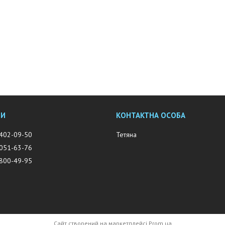
 402-09-50
Тетяна
 051-63-76
 800-49-95
Сайт створений на маркетплейсі
Prom.ua