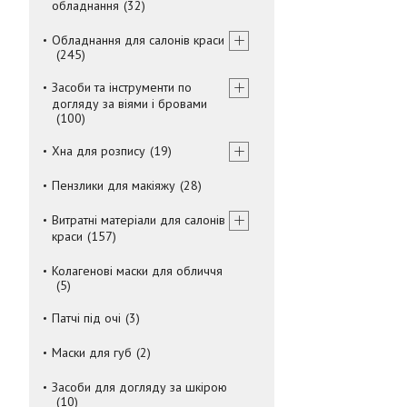
обладнання
32
Обладнання для салонів краси
245
Засоби та інструменти по
догляду за віями і бровами
100
Хна для розпису
19
Пензлики для макіяжу
28
Витратні матеріали для салонів
краси
157
Колагенові маски для обличчя
5
Патчі під очі
3
Маски для губ
2
Засоби для догляду за шкірою
10