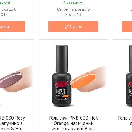
вності
В наявності
в роздріб
Оптом і в роздріб
012
013
упити
Купити
NB 030 Rosy
Гель-лак PNB 033 Hot
Гель-
капучино з
Orange насичений
ском 8 мл.
жовтогарячий 8 мл