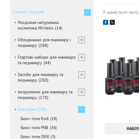
Каталог товаров
У даній групі пред
Уходовая натуральна
косметика Mr.Helix
14
Обладнання для манікюру і
педикюру
188
Стартові набори для манікюру
та педикюру
44
Засоби для манікюру та
педикюру
280
Інструменти для манікюру та
педикюру
170
Гель-лаки
508
Бази і топи Kodi
18
Бази і топи PNB
36
НАБОР
Бази і топи OXXI
5