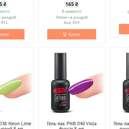
5 ₴
165 ₴
вності
В наявності
в роздріб
Оптом і в роздріб
031
034
упити
Купити
 038 Neon Lime
Гель-лак PNB 040 Viola
Гель-л
новий 8 мл.
фуксія 8 мл.
виш