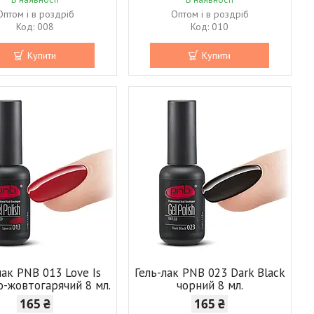
Оптом і в роздріб
Оптом і в роздріб
008
010
Купити
Купити
лак PNB 013 Love Is
Гель-лак PNB 023 Dark Black
о-жовтогарячий 8 мл.
чорний 8 мл.
165 ₴
165 ₴