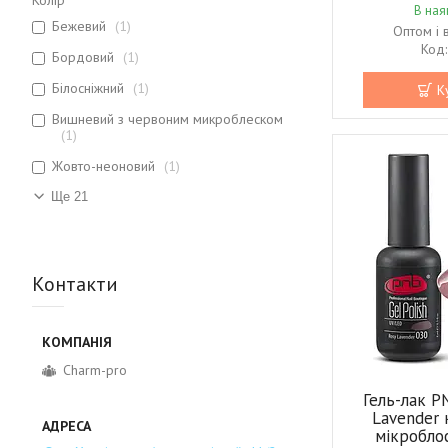
В ная
Бежевий
1
Оптом і 
Бордовий
1
Білосніжний
1
К
Вишневий з червоним микроблеском
1
Жовто-неоновий
1
Ще 21
Контакти
Charm-pro
Гель-лак P
Lavender 
мікробло