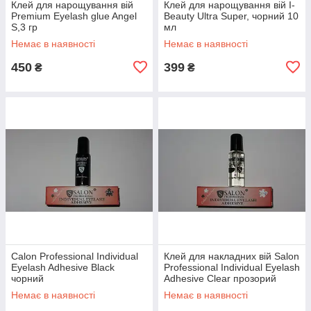
Клей для нарощування вій
Клей для нарощування вій I-
Premium Eyelash glue Angel
Beauty Ultra Super, чорний 10
S,3 гр
мл
Немає в наявності
Немає в наявності
450
399
₴
₴
Calon Professional Individual
Клей для накладних вій Salon
Eyelash Adhesive Black
Professional Individual Eyelash
чорний
Adhesive Clear прозорий
Немає в наявності
Немає в наявності