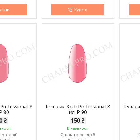
упити
Купити
 Professional 8
Гель лак Kodi Professional 8
Гель ла
 P 80
мл. P 90
0 ₴
150 ₴
вності
В наявності
в роздріб
Оптом і в роздріб