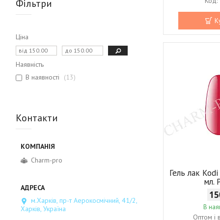
Фільтри
К
Ціна
Наявність
В наявності
13
Контакти
Charm-pro
Гель лак Kodi
мл. 
15
м.Харків, пр-т Аерокосмічний, 41/2,
В ная
Харків, Україна
Оптом і 