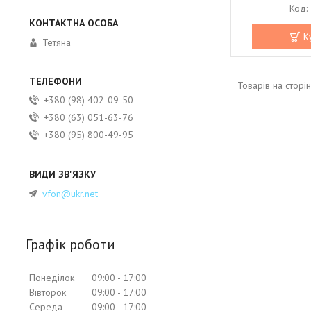
К
Тетяна
+380 (98) 402-09-50
+380 (63) 051-63-76
+380 (95) 800-49-95
vfon@ukr.net
Графік роботи
Понеділок
09:00
17:00
Вівторок
09:00
17:00
Середа
09:00
17:00