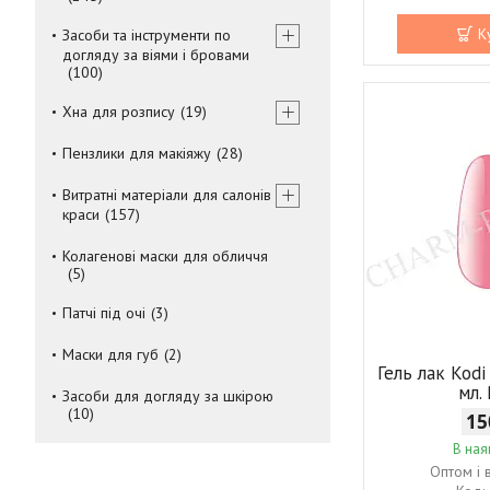
К
Засоби та інструменти по
догляду за віями і бровами
100
Хна для розпису
19
Пензлики для макіяжу
28
Витратні матеріали для салонів
краси
157
Колагенові маски для обличчя
5
Патчі під очі
3
Маски для губ
2
Гель лак Kodi
мл.
Засоби для догляду за шкірою
10
15
В ная
Оптом і 