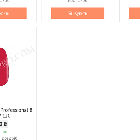
1756
1756
упити
Купити
 Professional 8
P 120
0 ₴
вності
в роздріб