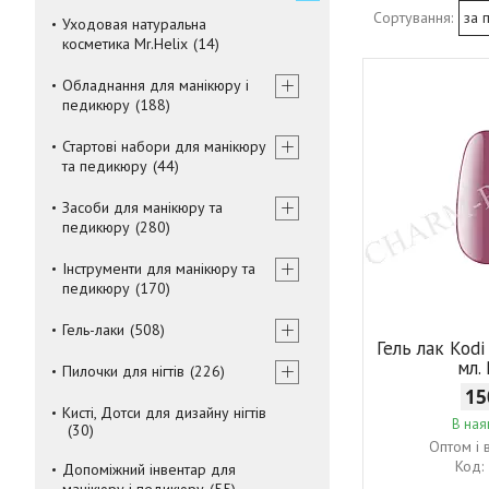
Уходовая натуральна
косметика Mr.Helix
14
Обладнання для манікюру і
педикюру
188
Стартові набори для манікюру
та педикюру
44
Засоби для манікюру та
педикюру
280
Інструменти для манікюру та
педикюру
170
Гель-лаки
508
Гель лак Kodi
мл.
Пилочки для нігтів
226
15
Кисті, Дотси для дизайну нігтів
В ная
30
Оптом і 
Допоміжний інвентар для
манікюру і педикюру
55