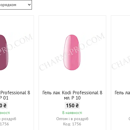
 Professional 8
Гель лак Kodi Professional 8
Гель ла
 P 01
мл. P 10
0 ₴
150 ₴
вності
В наявності
в роздріб
Оптом і в роздріб
1756
1756