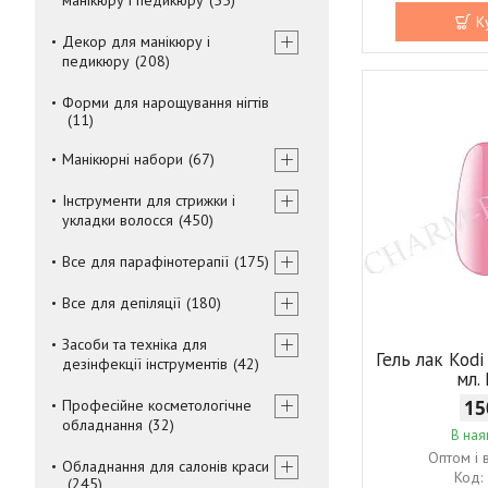
К
Декор для манікюру і
педикюру
208
Форми для нарощування нігтів
11
Манікюрні набори
67
Інструменти для стрижки і
укладки волосся
450
Все для парафінотерапії
175
Все для депіляції
180
Засоби та техніка для
Гель лак Kodi
дезінфекції інструментів
42
мл.
Професійне косметологічне
15
обладнання
32
В ная
Оптом і 
Обладнання для салонів краси
245