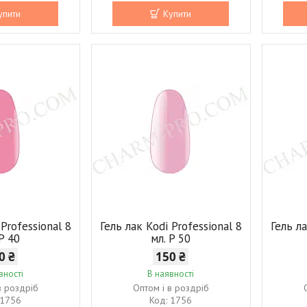
упити
Купити
 Professional 8
Гель лак Kodi Professional 8
Гель ла
 P 40
мл. P 50
0 ₴
150 ₴
вності
В наявності
в роздріб
Оптом і в роздріб
1756
1756