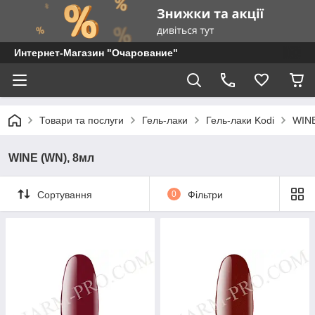
Интернет-Магазин "Очарование"
Товари та послуги
Гель-лаки
Гель-лаки Kodi
WINE
WINE (WN), 8мл
Сортування
0
Фільтри