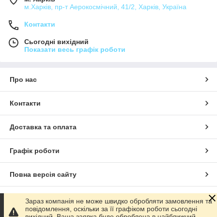
м.Харків, пр-т Аерокосмічний, 41/2, Харків, Україна
Контакти
Сьогодні вихідний
Показати весь графік роботи
Про нас
Контакти
Доставка та оплата
Графік роботи
Повна версія сайту
Сайт створено на маркетплейсі
Prom.ua
Зараз компанія не може швидко обробляти замовлення та
повідомлення, оскільки за її графіком роботи сьогодні
вихідний. Ваша заявка буде оброблена в найближчий