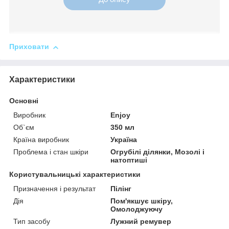
Приховати
Характеристики
Основні
Виробник
Enjoy
Об`єм
350 мл
Країна виробник
Україна
Проблема і стан шкіри
Огрубілі ділянки, Мозолі і
натоптиші
Користувальницькі характеристики
Призначення і результат
Пілінг
Дія
Пом'якшує шкіру,
Омолоджуючу
Тип засобу
Лужний ремувер