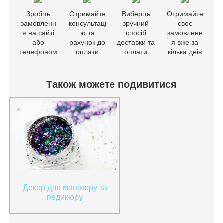
Зробіть
Отримайте
Виберіть
Отримайте
замовленн
консультаці
зручний
своє
я на сайті
ю та
спосіб
замовленн
або
рахунок до
доставки та
я вже за
телефоном
оплати
оплати
кілька днів
Також можете подивитися
Декор для манікюру та
педикюру