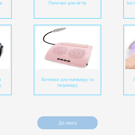
а
Пилочки для нігтів
Інс
я
Витяжки для манікюру та
у
педикюру
До опису