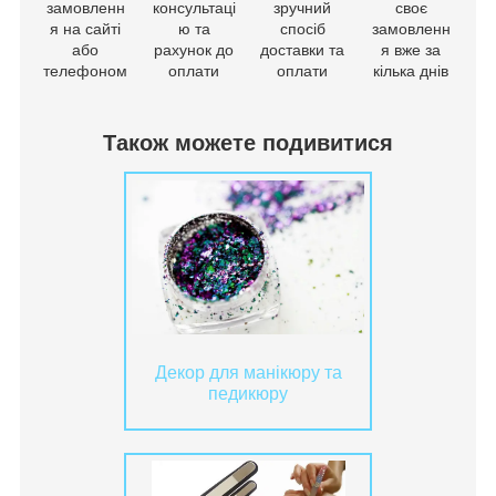
замовленн
консультаці
зручний
своє
я на сайті
ю та
спосіб
замовленн
або
рахунок до
доставки та
я вже за
телефоном
оплати
оплати
кілька днів
Також можете подивитися
Декор для манікюру та
педикюру