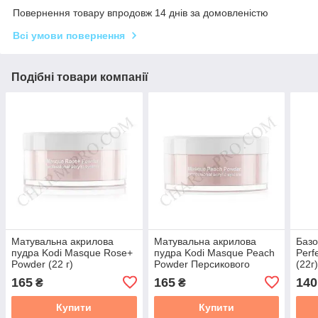
Повернення товару впродовж 14 днів за домовленістю
Всі умови повернення
Подібні товари компанії
Матувальна акрилова
Матувальна акрилова
Базо
пудра Kodi Masque Rose+
пудра Kodi Masque Peach
Perf
Powder (22 г)
Powder Персикового
(22г
кольору (22 г)
165
165
140
₴
₴
Купити
Купити