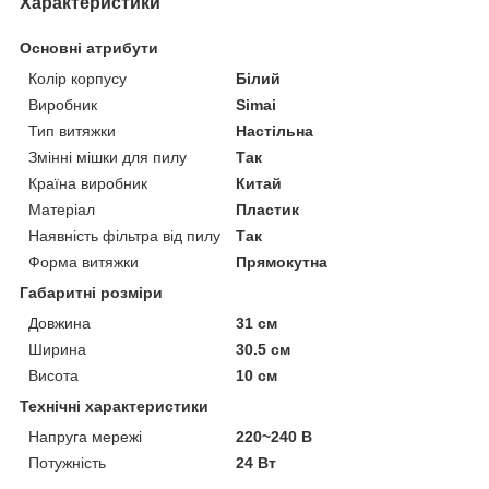
Характеристики
Основні атрибути
Колір корпусу
Білий
Виробник
Simai
Тип витяжки
Настільна
Змінні мішки для пилу
Так
Країна виробник
Китай
Матеріал
Пластик
Наявність фільтра від пилу
Так
Форма витяжки
Прямокутна
Габаритні розміри
Довжина
31 см
Ширина
30.5 см
Висота
10 см
Технічні характеристики
Напруга мережі
220~240 В
Потужність
24 Вт