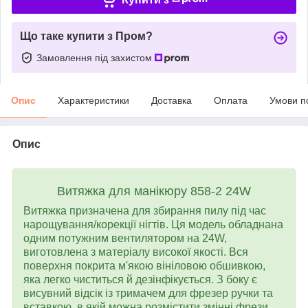
Що таке купити з Пром?
Замовлення під захистом
Опис
Характеристики
Доставка
Оплата
Умови п
Опис
Витяжка для манікюру 858-2 24W
Витяжка призначена для збирання пилу під час
нарощування/корекції нігтів. Ця модель обладнана
одним потужним вентилятором на 24W,
виготовлена з матеріалу високої якості. Вся
поверхня покрита м'якою вініловою обшивкою,
яка легко чиститься й дезінфікується. З боку є
висувний відсік із тримачем для фрезер ручки та
вставкою, в якій можна розмістити змінні фрези,