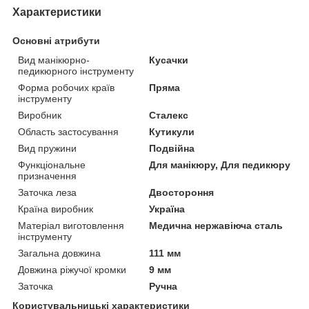
Характеристики
Основні атрибути
Вид манікюрно-
Кусачки
педикюрного інструменту
Форма робочих країв
Пряма
інструменту
Виробник
Сталекс
Область застосування
Кутикули
Вид пружини
Подвійна
Функціональне
Для манікюру, Для педикюру
призначення
Заточка леза
Двостороння
Країна виробник
Україна
Матеріал виготовлення
Медична нержавіюча сталь
інструменту
Загальна довжина
111 мм
Довжина ріжучої кромки
9 мм
Заточка
Ручна
Користувальницькі характеристики