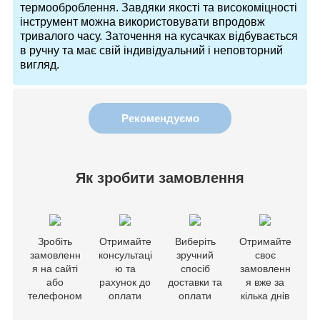
термооброблення. Завдяки якості та високоміцності
інструмент можна використовувати впродовж
тривалого часу. Заточення на кусачках відбувається
в ручну та має свій індивідуальний і неповторний
вигляд.
Рекомендуємо
Як зробити замовлення
Зробіть
Отримайте
Виберіть
Отримайте
замовленн
консультаці
зручний
своє
я на сайті
ю та
спосіб
замовленн
або
рахунок до
доставки та
я вже за
телефоном
оплати
оплати
кілька днів