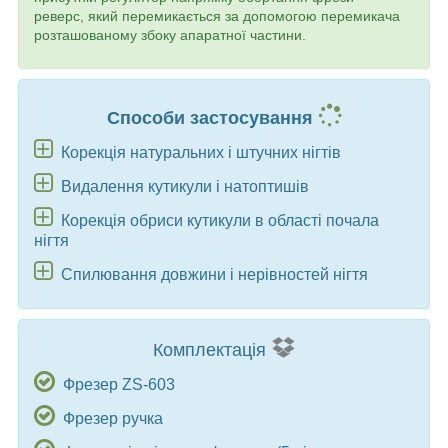
реверс, який перемикається за допомогою перемикача
розташованому збоку апаратної частини.
Способи застосування
Корекція натуральних і штучних нігтів
Видалення кутикули і натоптишів
Корекція обриси кутикули в області почала
нігтя
Спилювання довжини і нерівностей нігтя
Комплектація
Фрезер ZS-603
Фрезер ручка