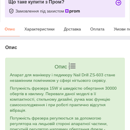
Що таке купити з Пром?
Замовлення під захистом
Опис
Характеристики
Доставка
Оплата
Умови п
Опис
Опис
Апарат для манікюру і педикюру Nail Drill ZS-603 стане
незамінним помічником у сфері нігтьового сервісу.
Потужність фрезера 15W зі швидкістю обертання 30000
обертів в хвилину. Переваги даної моделі в її
компактності, стильному дизайні, ручка має функцію
самоохолодження і при роботі практично відсутня
вібрація.
Потужність фрезера регулюється за допомогою
регулятора на лицьовій стороні апаратної частини,
присутній регулятор напрямку обертання фрези -