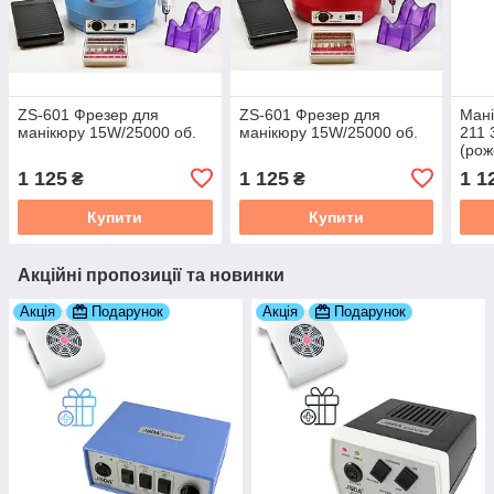
ZS-601 Фрезер для
ZS-601 Фрезер для
Ман
манікюру 15W/25000 об.
манікюру 15W/25000 об.
211 
(рож
1 125
1 125
1 1
₴
₴
Купити
Купити
Акційні пропозиції та новинки
Акція
Подарунок
Акція
Подарунок