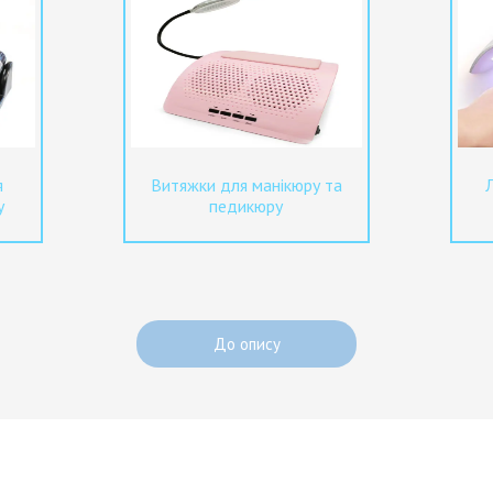
я
Витяжки для манікюру та
у
педикюру
До опису