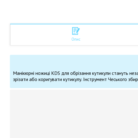
Опис
Манікюрні ножиці KDS для обрізання кутикули стануть нез
зрізати або коригувати кутикулу. Інструмент Чеського збира