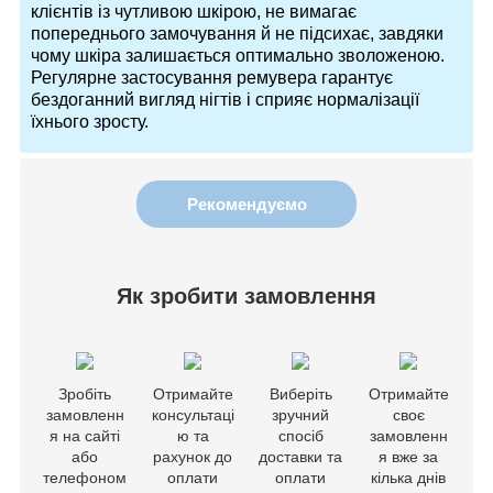
клієнтів із чутливою шкірою, не вимагає
попереднього замочування й не підсихає, завдяки
чому шкіра залишається оптимально зволоженою.
Регулярне застосування ремувера гарантує
бездоганний вигляд нігтів і сприяє нормалізації
їхнього зросту.
Рекомендуємо
Як зробити замовлення
Зробіть
Отримайте
Виберіть
Отримайте
замовленн
консультаці
зручний
своє
я на сайті
ю та
спосіб
замовленн
або
рахунок до
доставки та
я вже за
телефоном
оплати
оплати
кілька днів