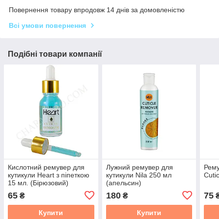
Повернення товару впродовж 14 днів за домовленістю
Всі умови повернення
Подібні товари компанії
Кислотний ремувер для
Лужний ремувер для
Рему
кутикули Heart з піпеткою
кутикули Nila 250 мл
Cuti
15 мл. (Бірюзовий)
(апельсин)
65
180
75
₴
₴
Купити
Купити