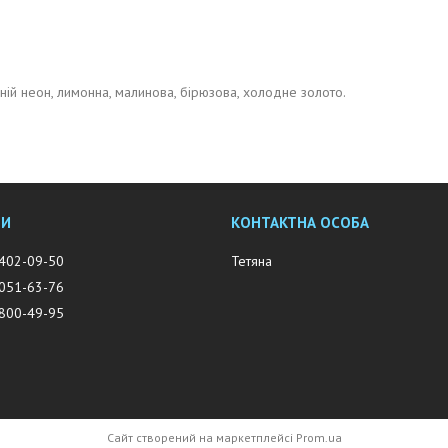
иній неон, лимонна, малинова, бірюзова, холодне золото.
 402-09-50
Тетяна
 051-63-76
 800-49-95
Сайт створений на маркетплейсі
Prom.ua