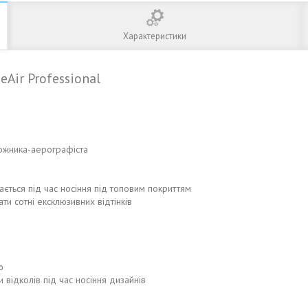
Характеристики
Air Professional
дожника-аерографіста
ається під час носіння під топовим покриттям
 сотні ексклюзивних відтінків
ю
відколів під час носіння дизайнів