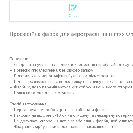
Опис
Професійна фарба для аерографії на нігтях One
Переваги:
— Створена за участю провідних техномологів і професійного ху
— Повністю гіпоалергенна, без різкого запаху
— Підходить для аерографів із будь-яким діаметром сопла
— Під час розпилювання створює тонку еластичну плівку — не тріск
— Фарби чудово перемішуються між собою, даючи змогу створювати
— Повністю готова до застосування
Спосіб застосування:
— Перед початком роботи ретельно збовтати флакон
— Наносити на відстані 5-10 см на очищену та знежирену поверхн
— Не допускати утворення патьоків або плями фарби, щоб уникнути 
— Фіксувати фарбу тільки полслі повного висихання на нігті