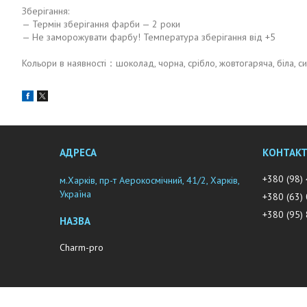
Зберігання:
— Термін зберігання фарби — 2 роки
— Не заморожувати фарбу! Температура зберігання від +5
Кольори в наявності：шоколад, чорна, срібло, жовтогаряча, біла, с
+380 (98)
м.Харків, пр-т Аерокосмічний, 41/2, Харків,
Україна
+380 (63)
+380 (95)
Charm-pro