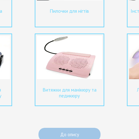
а
Пилочки для нігтів
Інс
я
Витяжки для манікюру та
у
педикюру
До опису