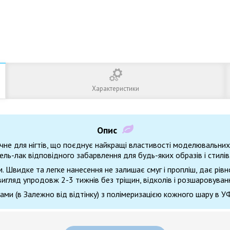
Характеристики
Опис
не для нігтів, що поєднує найкращі властивості моделювальних г
ель-лак відповідного забарвлення для будь-яких образів і стилів
 Швидке та легке нанесення не залишає смуг і пропліш, дає рівн
 вигляд упродовж 2-3 тижнів без тріщин, відколів і розшаровуван
и (в Залежно від відтінку) з полімеризацією кожного шару в УФ 