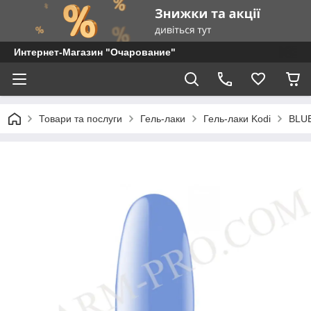
Интернет-Магазин "Очарование"
Товари та послуги
Гель-лаки
Гель-лаки Kodi
BLUE