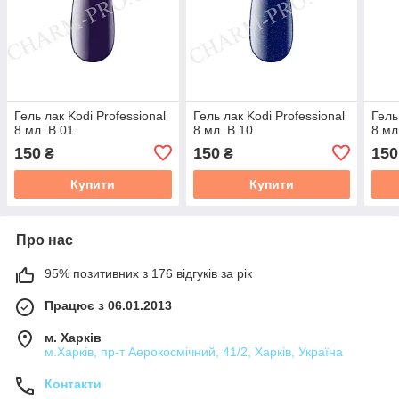
Гель лак Kodi Professional
Гель лак Kodi Professional
Гель
8 мл. B 01
8 мл. B 10
8 мл
150
150
150
₴
₴
Купити
Купити
Про нас
95% позитивних з 176 відгуків за рік
Працює з 06.01.2013
м. Харків
м.Харків, пр-т Аерокосмічний, 41/2, Харків, Україна
Контакти