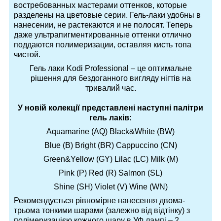
востребованных мастерами оттенков, которые
разделены на цветовые серии. Гель-лаки удобны в
нанесении, не растекаются и не полосят. Теперь
даже ультрапигментированные оттенки отлично
поддаются полимеризации, оставляя кисть топа
чистой.
Гель лаки Kodi Professional – це оптимальне
рішення для бездоганного вигляду нігтів на
тривалий час.
У новій колекції представлені наступні палітри
гель лаків:
Aquamarine (AQ) Black&White (BW)
Blue (B) Bright (BR) Cappuccino (CN)
Green&Yellow (GY) Lilac (LC) Milk (M)
Pink (P) Red (R) Salmon (SL)
Shine (SH) Violet (V) Wine (WN)
Рекомендується рівномірне нанесення двома-
трьома тонкими шарами (залежно від відтінку) з
полімеризацією кожного шару в УФ лампі – 2