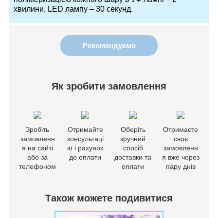
хвилини, LED лампу – 30 секунд.
Рекомендуємо
Як зробити замовлення
Зробіть
Отримайте
Оберіть
Отримаєте
замовленн
консультаці
зручний
своє
я на сайті
ю і рахунок
спосіб
замовленн
або за
до оплати
доставки та
я вже через
телефоном
оплати
пару днів
Також можете подивитися