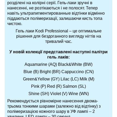
розділені на колірні серії. Гель-лаки зручні в
нанесенні, не розтікаються і не полосят. Тепер
навіть ультрапигментированные відтінки відмінно
піддаються полімеризації, залишаючи кисть топа
чистою.
Гель лаки Kodi Professional – це оптимальне
рішення для бездоганного вигляду нігтів на
тривалий час.
У новій колекції представлені наступні палітри
гель лаків:
Aquamarine (AQ) Black&White (BW)
Blue (B) Bright (BR) Cappuccino (CN)
Green&Yellow (GY) Lilac (LC) Milk (M)
Pink (P) Red (R) Salmon (SL)
Shine (SH) Violet (V) Wine (WN)
Рекомендується рівномірне нанесення двома-
трьома тонкими шарами (залежно від відтінку) з
полімеризацією кожного шару в УФ лампі – 2
хвилини, LED лампу – 30 секунд.