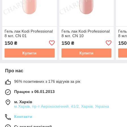
Гель лак Kodi Professional
Гель лак Kodi Professional
Гель
8 мл. CN 01
8 мл. CN 10
8 мл
150
150
150
₴
₴
Купити
Купити
Про нас
96% позитивних з 176 відгуків за рік
Працює з 06.01.2013
м. Харків
м.Харків, пр-т Аерокосмічний, 41/2, Харків, Україна
Контакти
Сьогодні вихідний