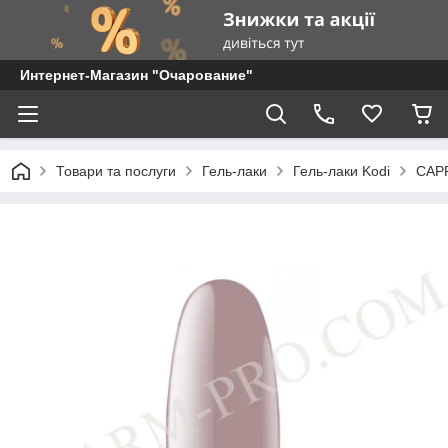
Интернет-Магазин "Очарование"
Товари та послуги
Гель-лаки
Гель-лаки Kodi
CAPP