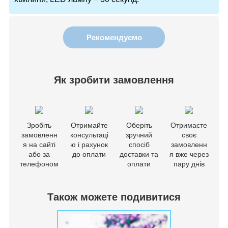
Рекомендуємо
Як зробити замовлення
Зробіть
Отримайте
Оберіть
Отримаєте
замовленн
консультаці
зручний
своє
я на сайті
ю і рахунок
спосіб
замовленн
або за
до оплати
доставки та
я вже через
телефоном
оплати
пару днів
Також можете подивитися