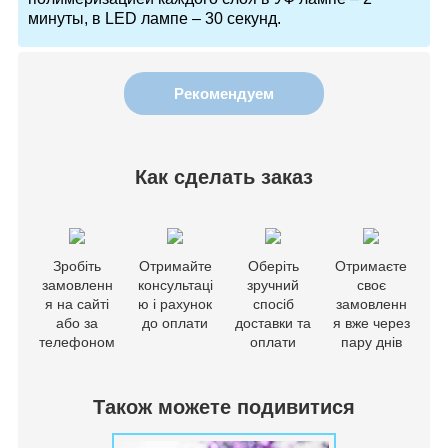
минуты, в LED лампе – 30 секунд.
Рекомендуем
Как сделать заказ
Зробіть
Отримайте
Оберіть
Отримаєте
замовленн
консультаці
зручний
своє
я на сайті
ю і рахунок
спосіб
замовленн
або за
до оплати
доставки та
я вже через
телефоном
оплати
пару днів
Також можете подивитися