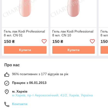
Гель лак Kodi Professional
Гель лак Kodi Professional
Гель
8 мл. CN 01
8 мл. CN 10
8 мл
150
150
150
₴
₴
Купити
Купити
Про нас
96% позитивних з 177 відгуків за рік
Працює з 06.01.2013
м. Харків
м.Харків, пр-т Аерокосмічний, 41/2, Харків, Україна
Контакти