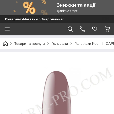
Интернет-Магазин "Очарование"
Товари та послуги
Гель-лаки
Гель-лаки Kodi
CAPP