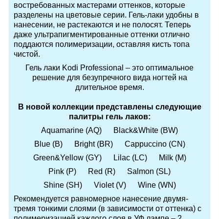
востребованных мастерами оттенков, которые
разделены на цветовые серии. Гель-лаки удобны в
нанесении, не растекаются и не полосят. Теперь
даже ультрапигментированные оттенки отлично
поддаются полимеризации, оставляя кисть топа
чистой.
Гель лаки Kodi Professional – это оптимальное
решение для безупречного вида ногтей на
длительное время.
В новой коллекции представлены следующие
палитры гель лаков:
Aquamarine (AQ) Black&White (BW)
Blue (B) Bright (BR) Cappuccino (CN)
Green&Yellow (GY) Lilac (LC) Milk (M)
Pink (P) Red (R) Salmon (SL)
Shine (SH) Violet (V) Wine (WN)
Рекомендуется равномерное нанесение двумя-
тремя тонкими слоями (в зависимости от оттенка) с
полимеризацией каждого слоя в УФ лампе – 2