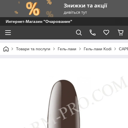
Интернет-Магазин "Очарование"
Товари та послуги
Гель-лаки
Гель-лаки Kodi
CAPP