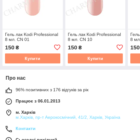
Гель лак Kodi Professional
Гель лак Kodi Professional
Гель
8 мл. CN 01
8 мл. CN 10
8 мл
150
150
150
₴
₴
Купити
Купити
Про нас
96% позитивних з 176 відгуків за рік
Працює з 06.01.2013
м. Харків
м.Харків, пр-т Аерокосмічний, 41/2, Харків, Україна
Контакти
Сьогодні вихідний