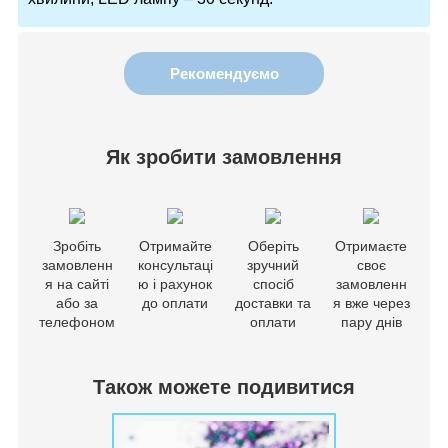
Рекомендуємо
Як зробити замовлення
Зробіть
Отримайте
Оберіть
Отримаєте
замовленн
консультаці
зручний
своє
я на сайті
ю і рахунок
спосіб
замовленн
або за
до оплати
доставки та
я вже через
телефоном
оплати
пару днів
Також можете подивитися