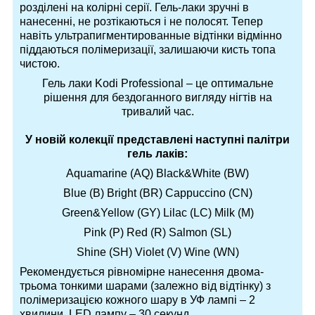
розділені на колірні серії. Гель-лаки зручні в
нанесенні, не розтікаються і не полосят. Тепер
навіть ультрапигментированные відтінки відмінно
піддаються полімеризації, залишаючи кисть топа
чистою.
Гель лаки Kodi Professional – це оптимальне
рішення для бездоганного вигляду нігтів на
тривалий час.
У новій колекції представлені наступні палітри
гель лаків:
Aquamarine (AQ) Black&White (BW)
Blue (B) Bright (BR) Cappuccino (CN)
Green&Yellow (GY) Lilac (LC) Milk (M)
Pink (P) Red (R) Salmon (SL)
Shine (SH) Violet (V) Wine (WN)
Рекомендується рівномірне нанесення двома-
трьома тонкими шарами (залежно від відтінку) з
полімеризацією кожного шару в УФ лампі – 2
хвилини, LED лампу – 30 секунд.