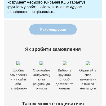
Інструмент Чеського збирання KDS гарантує
зручність у роботі, якість, а головне чудове
співвідношення ціна/якість.
Рекомендуємо
Як зробити замовлення
Зробіть
Отримайте
Виберіть
Отримайте
замовленн
консультаці
зручний
своє
я на сайті
ю та
спосіб
замовленн
або
рахунок до
доставки та
я вже за
телефоном
оплати
оплати
кілька днів
Також можете подивитися