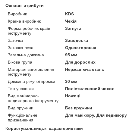
Основні атрибути
Виробник
KDS
Країна виробник
Чехія
Форма робочих країв
Загнута
інструменту
Заточка
Заводська
Заточка леза
Одностороння
Загальна довжина
95 мм
Вікова група
Для дорослих
Матеріал виготовлення
Нержавіюча сталь
інструменту
Довжина ріжучої кромки
30 мм
Тип упаковки
Поліетиленовий чохол
Вид манікюрно-
Ножиці
педикюрного інструменту
Вид пружини
Без пружини
Функціональне
Для манікюру, Для педикюру
призначення
Користувальницькі характеристики