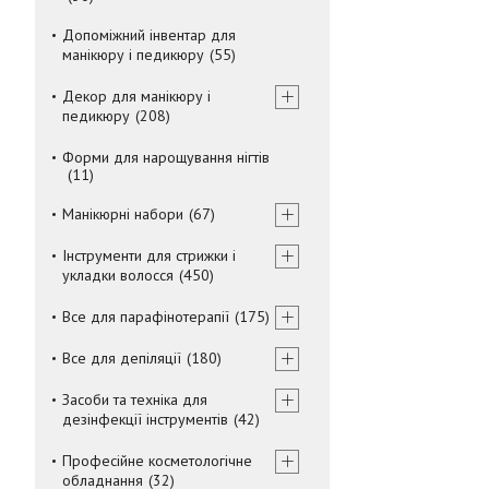
Допоміжний інвентар для
манікюру і педикюру
55
Декор для манікюру і
педикюру
208
Форми для нарощування нігтів
11
Манікюрні набори
67
Інструменти для стрижки і
укладки волосся
450
Все для парафінотерапії
175
Все для депіляції
180
Засоби та техніка для
дезінфекції інструментів
42
Професійне косметологічне
обладнання
32