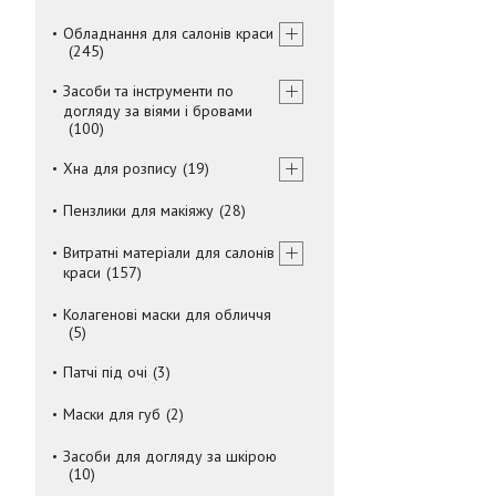
Обладнання для салонів краси
245
Засоби та інструменти по
догляду за віями і бровами
100
Хна для розпису
19
Пензлики для макіяжу
28
Витратні матеріали для салонів
краси
157
Колагенові маски для обличчя
5
Патчі під очі
3
Маски для губ
2
Засоби для догляду за шкірою
10