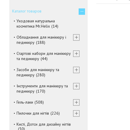
Каталог товаров
Уходовая натуральна
косметика Mr.Helix
14
Обладнання для манікюру і
педикюру
188
Стартові набори для манікюру
та педикюру
44
Засоби для манікюру та
педикюру
280
Інструменти для манікюру та
педикюру
170
Гель-лаки
508
Пилочки для нігтів
226
Кисті, Дотси для дизайну нігтів
30